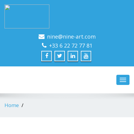
nine@nine-art.com
+33 6 22 72 77 81
Toggl
navig
Home